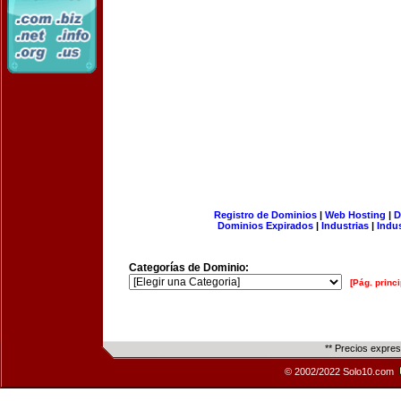
Registro de Dominios
|
Web Hosting
|
D
Dominios Expirados
|
Industrias
|
Indu
Categorías de Dominio:
[Pág. princi
** Precios expre
© 2002/2022 Solo10.com