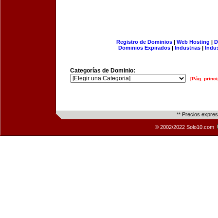
Registro de Dominios
|
Web Hosting
|
D
Dominios Expirados
|
Industrias
|
Indu
Categorías de Dominio:
[Pág. princi
** Precios expre
© 2002/2022 Solo10.com