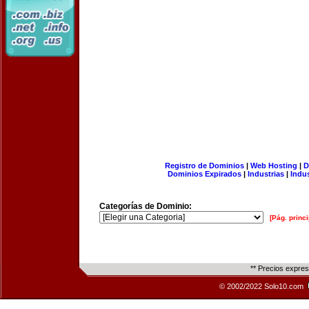
Registro de Dominios
|
Web Hosting
|
D
Dominios Expirados
|
Industrias
|
Indu
Categorías de Dominio:
[Pág. princi
** Precios expre
© 2002/2022 Solo10.com