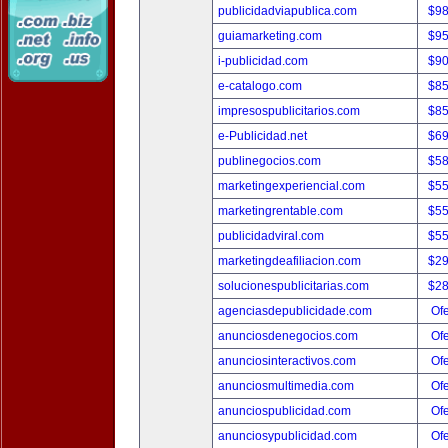
publicidadviapublica.com
$9
guiamarketing.com
$9
i-publicidad.com
$9
e-catalogo.com
$8
impresospublicitarios.com
$8
e-Publicidad.net
$6
publinegocios.com
$5
marketingexperiencial.com
$5
marketingrentable.com
$5
publicidadviral.com
$5
marketingdeafiliacion.com
$2
solucionespublicitarias.com
$2
agenciasdepublicidade.com
Ofe
anunciosdenegocios.com
Ofe
anunciosinteractivos.com
Ofe
anunciosmultimedia.com
Ofe
anunciospublicidad.com
Ofe
anunciosypublicidad.com
Ofe