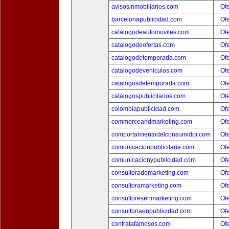
avisosinmobiliarios.com
Ofe
barcelonapublicidad.com
Ofe
catalogodeautomoviles.com
Ofe
catalogodeofertas.com
Ofe
catalogodetemporada.com
Ofe
catalogodevehiculos.com
Ofe
catalogosdetemporada.com
Ofe
catalogospublicitarios.com
Ofe
colombiapublicidad.com
Ofe
commerceandmarketing.com
Ofe
comportamientodelconsumidor.com
Ofe
comunicacionpublicitaria.com
Ofe
comunicacionypublicidad.com
Ofe
consultorademarketing.com
Ofe
consultoramarketing.com
Ofe
consultoresenmarketing.com
Ofe
consultoriaenpublicidad.com
Ofe
contratafamosos.com
Ofe