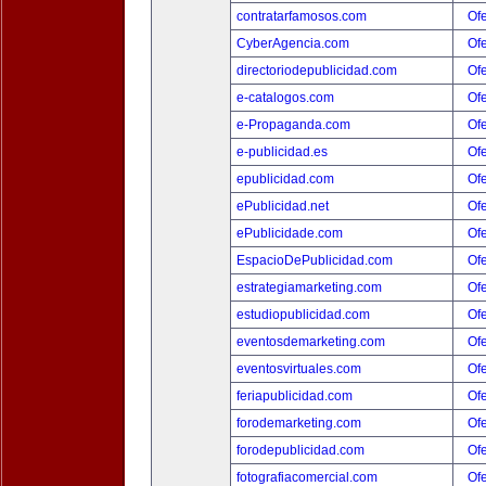
contratarfamosos.com
Ofe
CyberAgencia.com
Ofe
directoriodepublicidad.com
Ofe
e-catalogos.com
Ofe
e-Propaganda.com
Ofe
e-publicidad.es
Ofe
epublicidad.com
Ofe
ePublicidad.net
Ofe
ePublicidade.com
Ofe
EspacioDePublicidad.com
Ofe
estrategiamarketing.com
Ofe
estudiopublicidad.com
Ofe
eventosdemarketing.com
Ofe
eventosvirtuales.com
Ofe
feriapublicidad.com
Ofe
forodemarketing.com
Ofe
forodepublicidad.com
Ofe
fotografiacomercial.com
Ofe