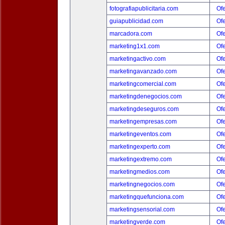
fotografiapublicitaria.com
Ofe
guiapublicidad.com
Ofe
marcadora.com
Ofe
marketing1x1.com
Ofe
marketingactivo.com
Ofe
marketingavanzado.com
Ofe
marketingcomercial.com
Ofe
marketingdenegocios.com
Ofe
marketingdeseguros.com
Ofe
marketingempresas.com
Ofe
marketingeventos.com
Ofe
marketingexperto.com
Ofe
marketingextremo.com
Ofe
marketingmedios.com
Ofe
marketingnegocios.com
Ofe
marketingquefunciona.com
Ofe
marketingsensorial.com
Ofe
marketingverde.com
Ofe