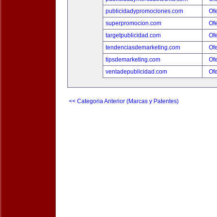
publicidadypromociones.com
Ofe
superpromocion.com
Ofe
targetpublicidad.com
Ofe
tendenciasdemarketing.com
Ofe
tipsdemarketing.com
Ofe
ventadepublicidad.com
Ofe
<< Categoria Anterior (Marcas y Patentes)