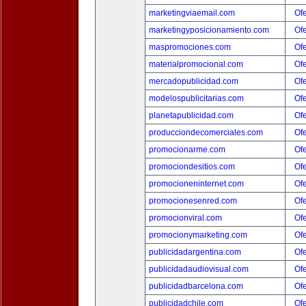
marketingviaemail.com
Ofe
marketingyposicionamiento.com
Ofe
maspromociones.com
Ofe
materialpromocional.com
Ofe
mercadopublicidad.com
Ofe
modelospublicitarias.com
Ofe
planetapublicidad.com
Ofe
producciondecomerciales.com
Ofe
promocionarme.com
Ofe
promociondesitios.com
Ofe
promocioneninternet.com
Ofe
promocionesenred.com
Ofe
promocionviral.com
Ofe
promocionymarketing.com
Ofe
publicidadargentina.com
Ofe
publicidadaudiovisual.com
Ofe
publicidadbarcelona.com
Ofe
publicidadchile.com
Ofe