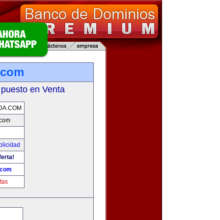
.com
 puesto en Venta
DA.COM
.com
blicidad
ferta!
.com
tas