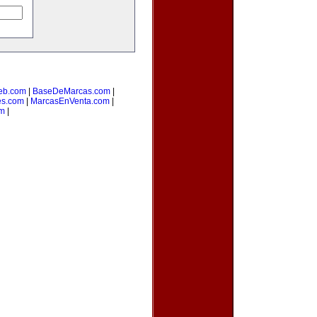
eb.com
|
BaseDeMarcas.com
|
es.com
|
MarcasEnVenta.com
|
om
|