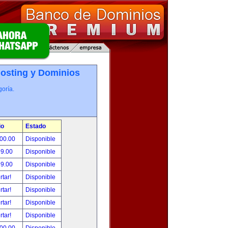
osting y Dominios
oría.
io
Estado
500.00
Disponible
99.00
Disponible
99.00
Disponible
rtar!
Disponible
rtar!
Disponible
rtar!
Disponible
rtar!
Disponible