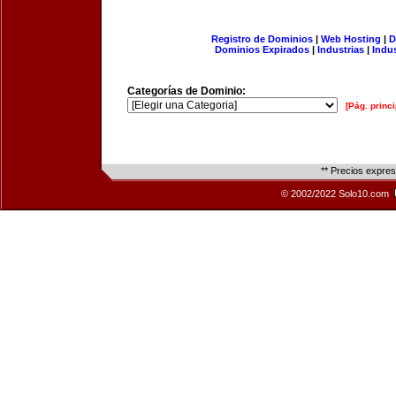
Registro de Dominios
|
Web Hosting
|
D
Dominios Expirados
|
Industrias
|
Indu
Categorías de Dominio:
[Pág. princi
** Precios expre
© 2002/2022 Solo10.com