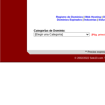
Registro de Dominios
|
Web Hosting
|
D
Dominios Expirados
|
Industrias
|
Indu
Categorías de Dominio:
[Pág. princi
** Precios expre
© 2002/2022 Solo10.com