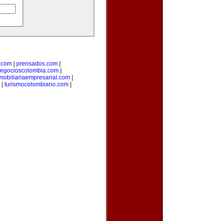
.com
|
prensados.com
|
egocioscolombia.com
|
mobiliariaempresarial.com
|
|
turismocolombiano.com
|