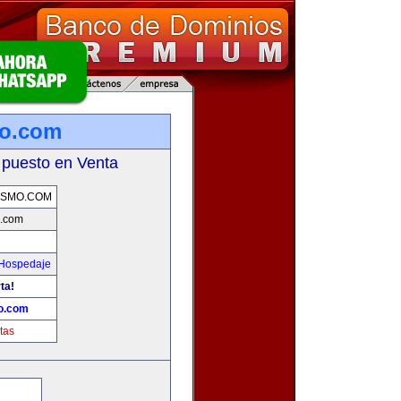
mo.com
 puesto en Venta
ISMO.COM
.com
 Hospedaje
ta!
o.com
tas