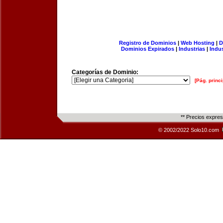
Registro de Dominios
|
Web Hosting
|
D
Dominios Expirados
|
Industrias
|
Indu
Categorías de Dominio:
[Pág. princi
** Precios expre
© 2002/2022 Solo10.com