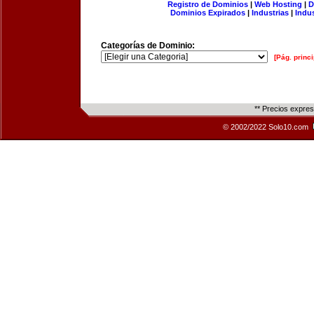
Registro de Dominios
|
Web Hosting
|
D
Dominios Expirados
|
Industrias
|
Indu
Categorías de Dominio:
[Pág. princi
** Precios expre
© 2002/2022 Solo10.com