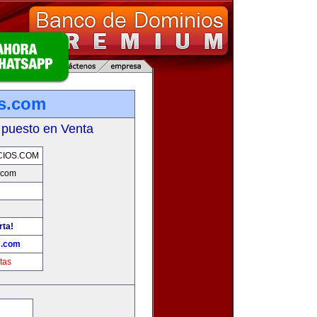
s.com
 puesto en Venta
IOS.COM
.com
rta!
s.com
tas