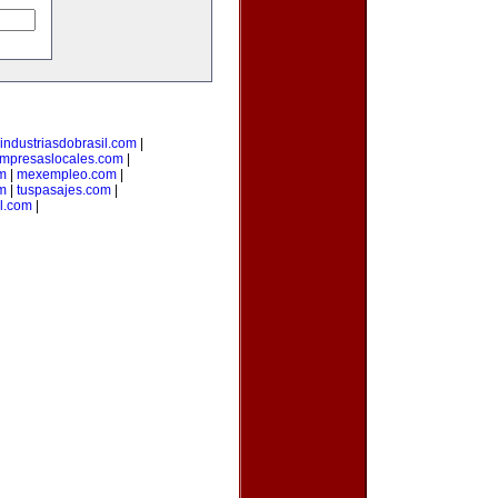
industriasdobrasil.com
|
mpresaslocales.com
|
m
|
mexempleo.com
|
om
|
tuspasajes.com
|
l.com
|