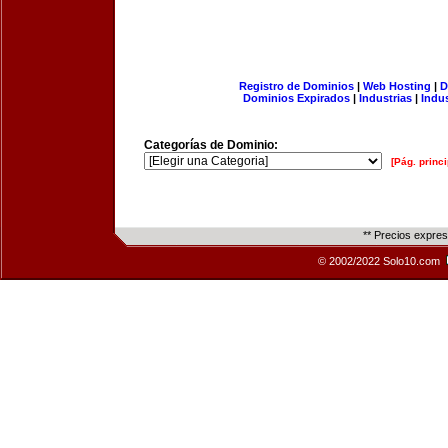
Registro de Dominios
|
Web Hosting
|
D
Dominios Expirados
|
Industrias
|
Indu
Categorías de Dominio:
[Pág. princi
** Precios expre
© 2002/2022 Solo10.com