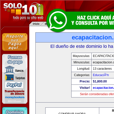
ecapacitacion
El dueño de este dominio lo ha
Mayusculas:
ECAPACITACI
Minusculas:
ecapacitacion
Longitud:
13 caracteres
Categorias:
EducaciÃ³n
Precio:
$1,800.00
Visitar!
ecapacitacion
Serán consideradas ofer
R