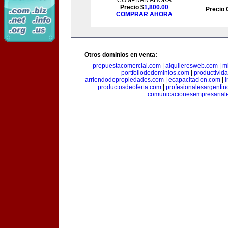
COMPRAR AHORA
Precio $
1,800.00
Precio 
COMPRAR AHORA
Otros dominios en venta:
propuestacomercial.com
|
alquileresweb.com
|
m
portfoliodedominios.com
|
productivid
arriendodepropiedades.com
|
ecapacitacion.com
|
i
productosdeoferta.com
|
profesionalesargenti
comunicacionesempresarial