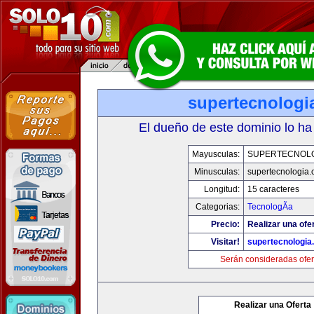
supertecnologi
El dueño de este dominio lo ha
Mayusculas:
SUPERTECNOL
Minusculas:
supertecnologia
Longitud:
15 caracteres
Categorias:
TecnologÃ­a
Precio:
Realizar una ofe
Visitar!
supertecnologia
Serán consideradas ofer
Realizar una Oferta