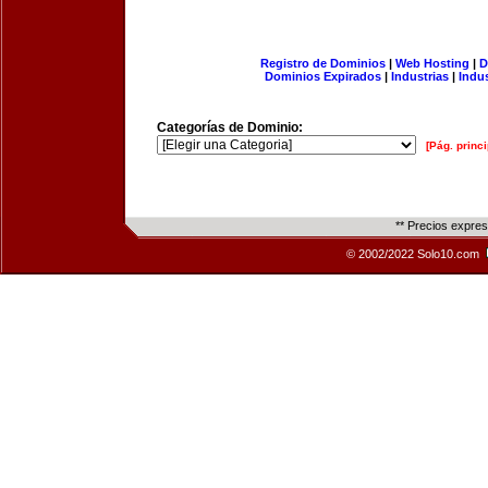
Registro de Dominios
|
Web Hosting
|
D
Dominios Expirados
|
Industrias
|
Indu
Categorías de Dominio:
[Pág. princi
** Precios expre
© 2002/2022 Solo10.com