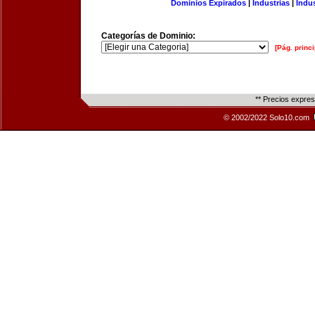
Dominios Expirados
|
Industrias
|
Indu
Categorías de Dominio:
[Pág. princi
** Precios expre
© 2002/2022 Solo10.com