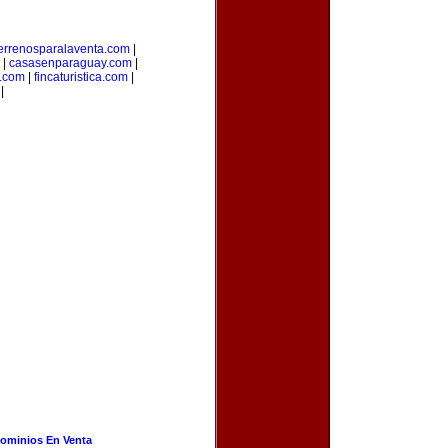
errenosparalaventa.com
|
|
casasenparaguay.com
|
s.com
|
fincaturistica.com
|
|
ominios En Venta