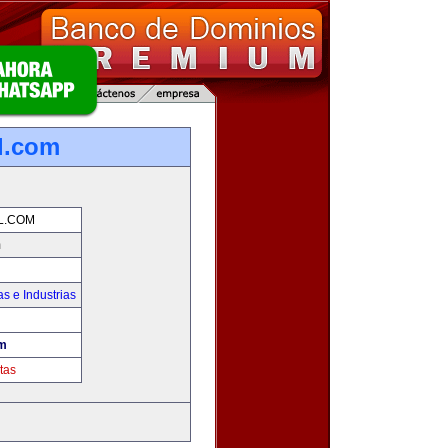
l.com
L.COM
m
s e Industrias
om
tas