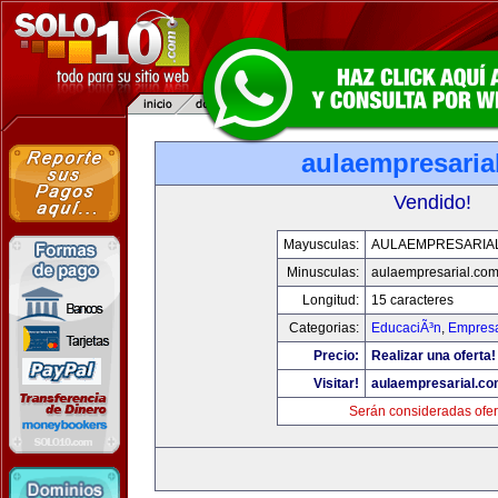
aulaempresaria
Vendido!
Mayusculas:
AULAEMPRESARIA
Minusculas:
aulaempresarial.co
Longitud:
15 caracteres
Categorias:
EducaciÃ³n
,
Empresa
Precio:
Realizar una oferta!
Visitar!
aulaempresarial.c
Serán consideradas ofer