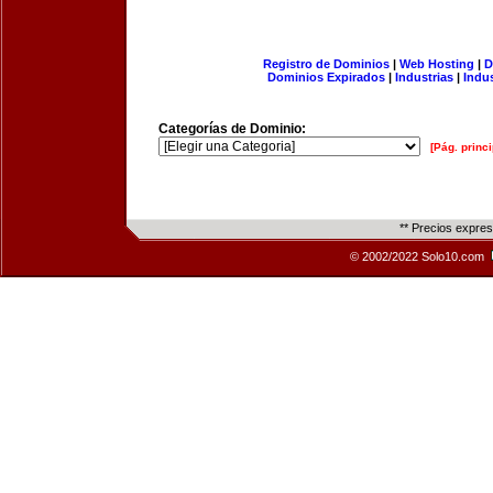
Registro de Dominios
|
Web Hosting
|
D
Dominios Expirados
|
Industrias
|
Indu
Categorías de Dominio:
[Pág. princi
** Precios expre
© 2002/2022 Solo10.com