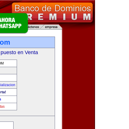
com
 puesto en Venta
OM
ializacion
rta!
m
tas