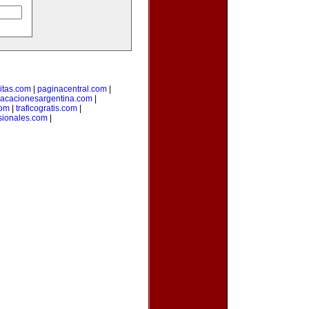
citas.com
|
paginacentral.com
|
vacacionesargentina.com
|
com
|
traficogratis.com
|
sionales.com
|