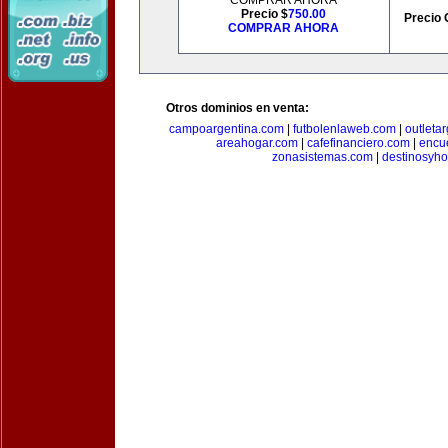
COMPRAR AHORA
Precio $
750.00
Precio 
COMPRAR AHORA
Otros dominios en venta:
campoargentina.com
|
futbolenlaweb.com
|
outleta
areahogar.com
|
cafefinanciero.com
|
encu
zonasistemas.com
|
destinosyho