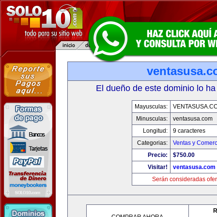
ventasusa.
El dueño de este dominio lo ha
Mayusculas:
VENTASUSA.C
Minusculas:
ventasusa.com
Longitud:
9 caracteres
Categorias:
Ventas y Comerc
Precio:
$750.00
Visitar!
ventasusa.com
Serán consideradas ofer
R