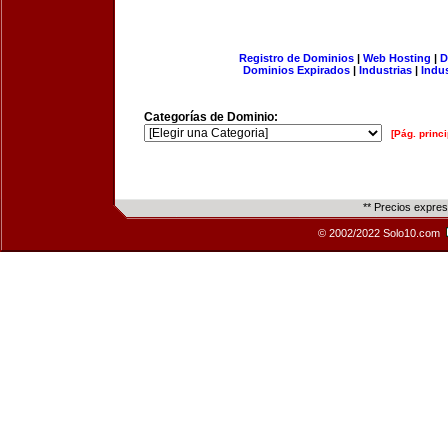
Registro de Dominios
|
Web Hosting
|
D
Dominios Expirados
|
Industrias
|
Indu
Categorías de Dominio:
[Pág. princi
** Precios expre
© 2002/2022 Solo10.com