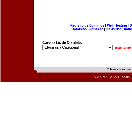
Registro de Dominios
|
Web Hosting
|
D
Dominios Expirados
|
Industrias
|
Indu
Categorías de Dominio:
[Pág. princi
** Precios expre
© 2002/2022 Solo10.com