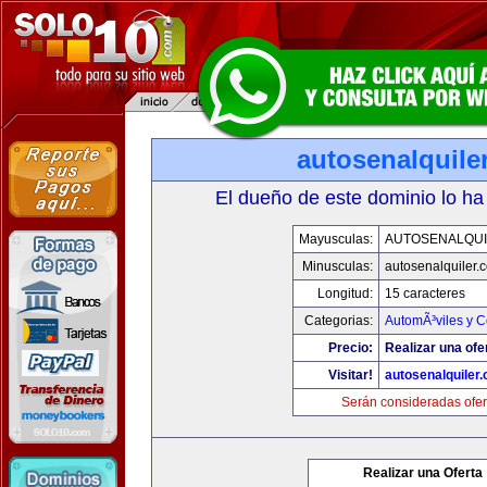
autosenalquile
El dueño de este dominio lo ha
Mayusculas:
AUTOSENALQU
Minusculas:
autosenalquiler.
Longitud:
15 caracteres
Categorias:
AutomÃ³viles y 
Precio:
Realizar una ofe
Visitar!
autosenalquiler
Serán consideradas ofer
Realizar una Oferta