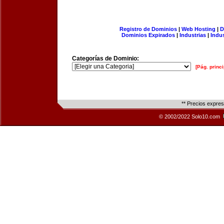
Registro de Dominios
|
Web Hosting
|
D
Dominios Expirados
|
Industrias
|
Indu
Categorías de Dominio:
[Pág. princi
** Precios expre
© 2002/2022 Solo10.com