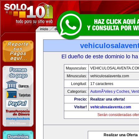
vehiculosalaven
El dueño de este dominio lo ha
Mayusculas:
VEHICULOSALAVENTA.CO
Minusculas:
vehiculosalaventa.com
Longitud:
17 caracteres
Categorias:
AutomÃ³viles y Coches
,
Vent
Precio:
Realizar una oferta!
Visitar!
vehiculosalaventa.com
Serán consideradas ofer
Realizar una Oferta