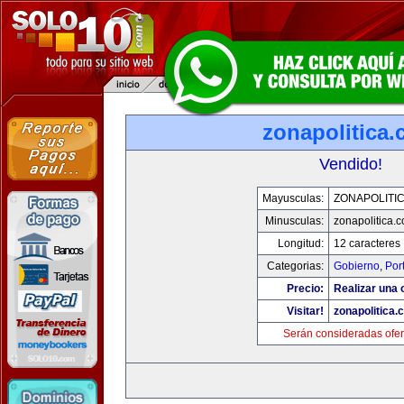
zonapolitica
Vendido!
Mayusculas:
ZONAPOLITI
Minusculas:
zonapolitica.
Longitud:
12 caracteres
Categorias:
Gobierno
,
Por
Precio:
Realizar una o
Visitar!
zonapolitica.
Serán consideradas ofer