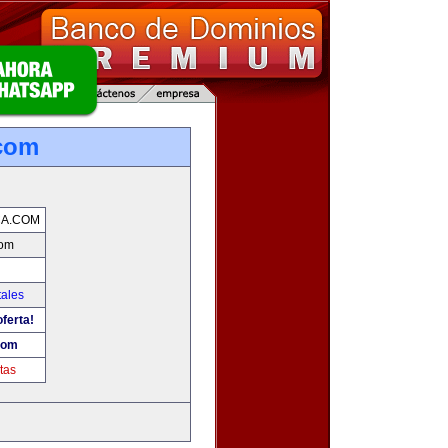
.com
CA.COM
com
tales
ferta!
com
tas