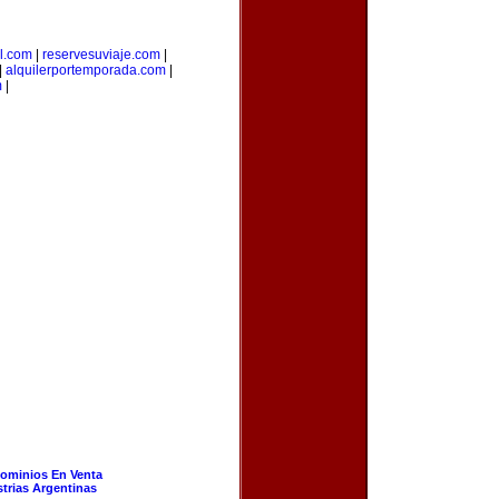
l.com
|
reservesuviaje.com
|
|
alquilerportemporada.com
|
m
|
ominios En Venta
strias Argentinas