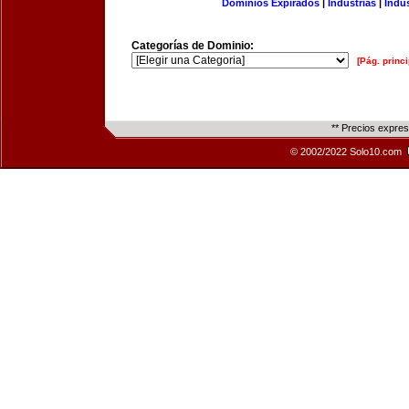
Dominios Expirados
|
Industrias
|
Indu
Categorías de Dominio:
[Pág. princi
** Precios expre
© 2002/2022 Solo10.com