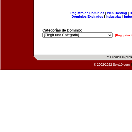
Registro de Dominios
|
Web Hosting
|
D
Dominios Expirados
|
Industrias
|
Indu
Categorías de Dominio:
[Pág. princi
** Precios expre
© 2002/2022 Solo10.com