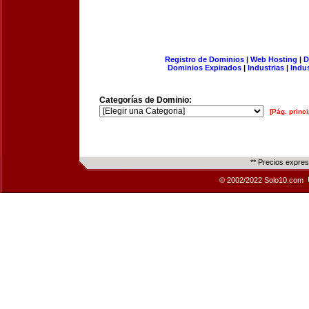
Registro de Dominios
|
Web Hosting
|
D
Dominios Expirados
|
Industrias
|
Indu
Categorías de Dominio:
[Pág. princi
** Precios expre
© 2002/2022 Solo10.com